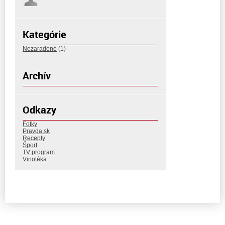
Kategórie
Nezaradené
(1)
Archív
Odkazy
Fotky
Pravda.sk
Recepty
Šport
TV program
Vinotéka