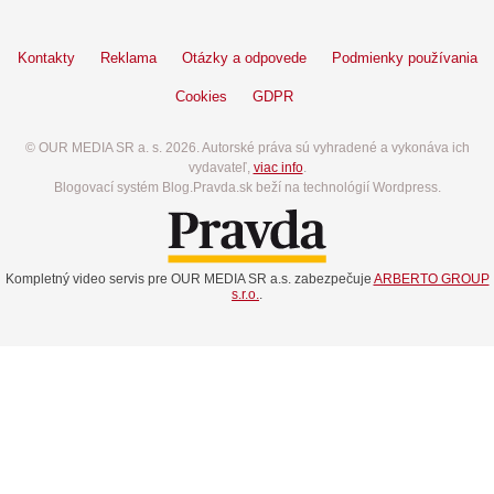
Kontakty
Reklama
Otázky a odpovede
Podmienky používania
Cookies
GDPR
© OUR MEDIA SR a. s. 2026. Autorské práva sú vyhradené a vykonáva ich
vydavateľ,
viac info
.
Blogovací systém Blog.Pravda.sk beží na technológií Wordpress.
Kompletný video servis pre OUR MEDIA SR a.s. zabezpečuje
ARBERTO GROUP
s.r.o.
.