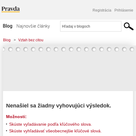
Registrácia
Prihlásenie
Blog
Najnovšie články
Najčítanejšie články
Blog
>
Vztah bez citou
Najkomentovanejšie články
Zoznam blogov
Komerčné blogy
Nenašiel sa žiadny vyhovujúci výsledok.
Možnosti:
Skúste vyľadávanie podľa kľúčového slova.
Skúste vyhľadávať všeobecnejšie kľúčové slová.